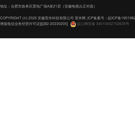
地址：合肥市政务区置地广场A座21层（安徽电视台正对面）
COPYRIGHT (©) 2026 安徽雷米科技有限公司
雷米网 ,ICP备案号：
皖ICP备190198
增值电信业务经营许可证
[皖B2-20230205]
皖公网安备 34010402702635号