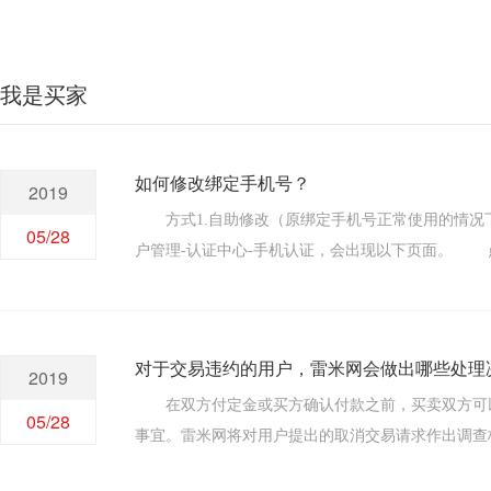
我是买家
如何修改绑定手机号？
2019
方式1.自助修改（原绑定手机号正常使用的情况下） 如果您账户的原绑定手机号码还可以正常接收短信，那么您可以自助修改绑定手机号。 点击
05/28
户管理-认证中心-手机认证，会出现以下页面。 点击立即修改，会提示您解除操作保护，您用当前手机号码接收短信，解除操作保护后，即可操作修改新的手机号了
哦。 方式2.联系在线客服处理（原绑定手机号已经无法使用） 如果您原绑定手机号码已经无法使用，那么请联系本站客服按格式要求发送邮件； 需要提供预
对于交易违约的用户，雷米网会做出哪些处理
2019
在双方付定金或买方确认付款之前，买卖双方可以自主选择取消交易。 在买方确认付款或者双方支付定金后，
05/28
事宜。雷米网将对用户提出的取消交易请求作出调查核实。 如果卖方开始转移但转移未成功时买方无故提出取消交易，则买方需要承担违约责任，
违约金或定金，并取消转移