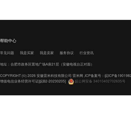
帮助中心
常见问题
我是买家
我是卖家
服务协议
行业资讯
地址：合肥市政务区置地广场A座21层（安徽电视台正对面）
COPYRIGHT (©) 2026 安徽雷米科技有限公司
雷米网 ,ICP备案号：
皖ICP备190198
增值电信业务经营许可证
[皖B2-20230205]
皖公网安备 34010402702635号